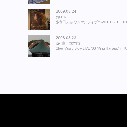
2009.03.24
UNIT
多和田えみ ワンマンライブ “SWEET SOUL TOU
2008.08.23
池上本門寺
Slow Music Slow LIVE ’08 “King Harves