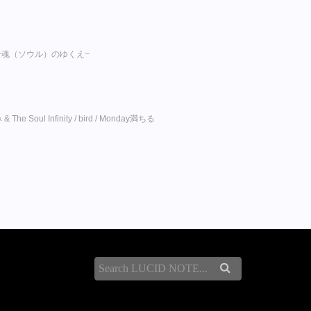
08 ~魂（ソウル）のゆくえ~
The Soul Infinity / bird / Monday満ちる