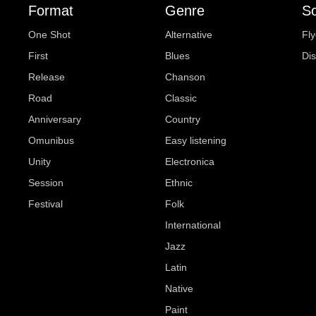
Format
Genre
So
One Shot
Alternative
Fly
First
Blues
Di
Release
Chanson
Road
Classic
Anniversary
Country
Omunibus
Easy listening
Unity
Electronica
Session
Ethnic
Festival
Folk
International
Jazz
Latin
Native
Paint