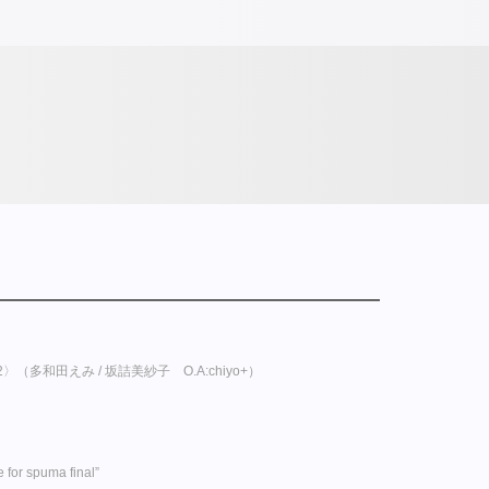
 Vol.2〉（多和田えみ / 坂詰美紗子 O.A:chiyo+）
e for spuma final”