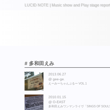
LUCID NOTE | Music show and Play stage repor
# 多和田えみ
2013.06.27
gee-ge.
えーみーちゃんぷるー VOL.1
2010.01.15
O-EAST
多和田えみワンマンライヴ「SINGS OF SOULS 