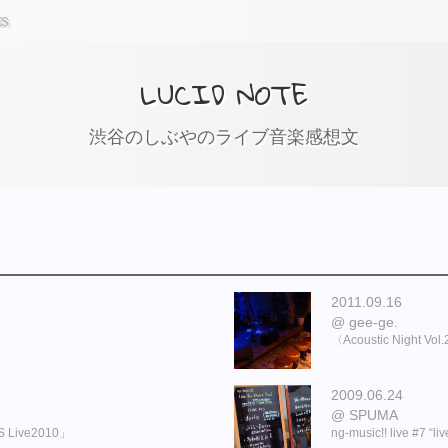
ts
LUCID NOTE
渋谷のしぶやのライブ音楽感想文
2011.09.16
gee-ge.
〈Acoustic Night
2009.06.24
SPUMA
Live2010」
ng-music!! live #7 “liv