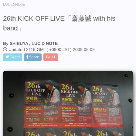
LUCID NOTE
26th KICK OFF LIVE「斎藤誠 with his
band」
By SHIBUYA , LUCID NOTE
Updated 2115 GMT( +0900 JST) 2009.05.09
Tweet
Share
+1