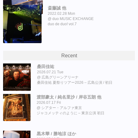
斎藤誠 他
2022.02.28 Mon
duo MUSIC EXCHANGE
duo de duo! vol.7
Recent
桑田佳祐
2026.07.21 Tue
広島グリーンアリーナ
桑田佳祐 夏祭りツアー2026 – 広島公演 / 初日
渡部豪太 / 純名里沙 / 岸谷五朗 他
2026.07.17 Fri
シアター・アルファ東京
ジャコメッティのように – 東京公演 初日
黒木華 / 勝地涼 ほか