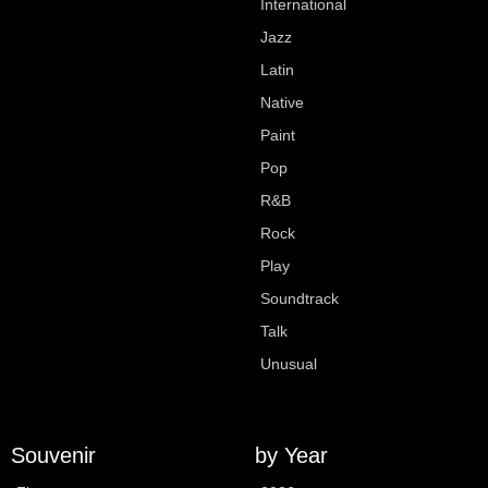
International
Jazz
Latin
Native
Paint
Pop
R&B
Rock
Play
Soundtrack
Talk
Unusual
Souvenir
by Year