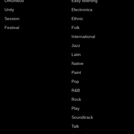
Omunibus
Easy listening
Unity
Electronica
Session
Ethnic
Festival
Folk
International
Jazz
Latin
Native
Paint
Pop
R&B
Rock
Play
Soundtrack
Talk