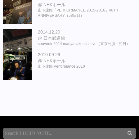
NHKホール
山下達郎「PERFORMANCE 2015-2016」40TH
ANNIVERSARY（58日目）
2014.12.20
日本武道館
souvenir 2014 mariya takeuchi live（東京公演・初日）
2010.09.29
NHKホール
山下達郎 Performance 2010