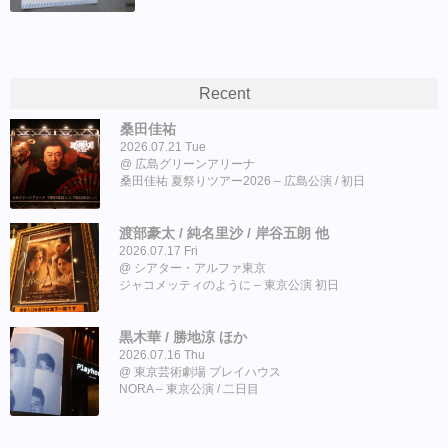
Recent
桑田佳祐
2026.07.21 Tue
広島グリーンアリーナ
桑田佳祐 夏祭りツアー2026 – 広島公演 / 初日
渡部豪太 / 純名里沙 / 岸谷五朗 他
2026.07.17 Fri
シアター・アルファ東京
ジャコメッティのように – 東京公演 初日
黒木華 / 勝地涼 ほか
2026.07.16 Thu
東京芸術劇場 プレイハウス
NORA – 東京公演 / 二日目