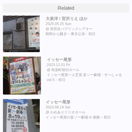
Related
大泉洋 / 宮沢りえ ほか
2025.05.25 Sun
世田谷パブリックシアター
昭和から騒ぎ – 東京公演・初日
イッセー尾形
2023.12.01 Fri
有楽町朝日ホール
イッセー尾形一人芝居 妄ソー劇場・すぺしゃる
vol.5 – 初日
イッセー尾形
2023.08.19 Sat
かめありリリオホール
イッセー尾形の妄ソー劇場 in 葛飾 – 初日