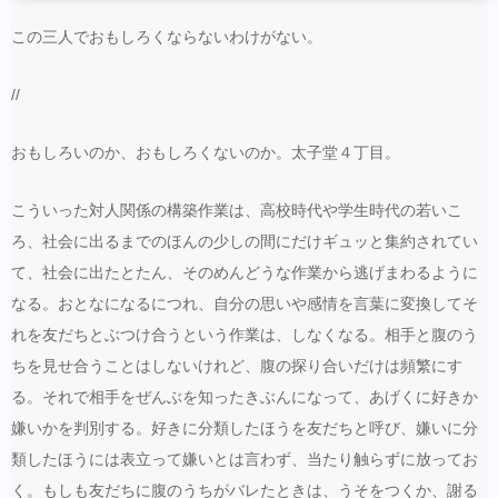
この三人でおもしろくならないわけがない。
//
おもしろいのか、おもしろくないのか。太子堂４丁目。
こういった対人関係の構築作業は、高校時代や学生時代の若いこ
ろ、社会に出るまでのほんの少しの間にだけギュッと集約されてい
て、社会に出たとたん、そのめんどうな作業から逃げまわるように
なる。おとなになるにつれ、自分の思いや感情を言葉に変換してそ
れを友だちとぶつけ合うという作業は、しなくなる。相手と腹のう
ちを見せ合うことはしないけれど、腹の探り合いだけは頻繁にす
る。それで相手をぜんぶを知ったきぶんになって、あげくに好きか
嫌いかを判別する。好きに分類したほうを友だちと呼び、嫌いに分
類したほうには表立って嫌いとは言わず、当たり触らずに放ってお
く。もしも友だちに腹のうちがバレたときは、うそをつくか、謝る