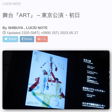
LUCID NOTE
舞台『ART』 – 東京公演・初日
By SHIBUYA , LUCID NOTE
Updated 2320 GMT( +0900 JST) 2023.05.27
Tweet
Share
+1