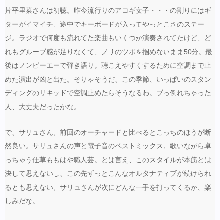
片平里菜さんは初聴。昨今流行りのアコギ女子・・・の割りにはギ
ターがイマイチ。途中でキーボードが入ってやっとこさのステー
ジ。ラジオで何度も流れてた楽曲もいくつか演奏されてたけど、ど
れもグルーブ感が足りなくて、ノリのツボを掴めないまま50分。最
後はノンピーエーで弾き語り。聴こえやすくするために空調まで止
めた演出が凶と出た。そりゃそうだ、この季節、いっぱいのスタン
ディングのリキッドで空調止めたらそうなるわ。ブっ倒れちゃった
人、大丈夫だったかな。
で、サリュさん。前回のオーチャードと比べるとこっちのほうが断
然良い。サリュさんの声と電子音のベストミックス。歌いながら卓
っちゃう仕草ももはや職人芸。とは言え、このスタイルが本筋とは
決して思えないし、この先ずっとこんなオルタナティブが続けられ
るとも思えない。サリュさんが次にどんな一手を打ってくるか、楽
しみだな。