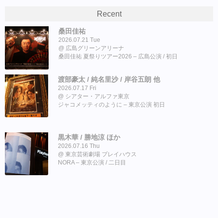
Recent
桑田佳祐
2026.07.21 Tue
広島グリーンアリーナ
桑田佳祐 夏祭りツアー2026 – 広島公演 / 初日
渡部豪太 / 純名里沙 / 岸谷五朗 他
2026.07.17 Fri
シアター・アルファ東京
ジャコメッティのように – 東京公演 初日
黒木華 / 勝地涼 ほか
2026.07.16 Thu
東京芸術劇場 プレイハウス
NORA – 東京公演 / 二日目