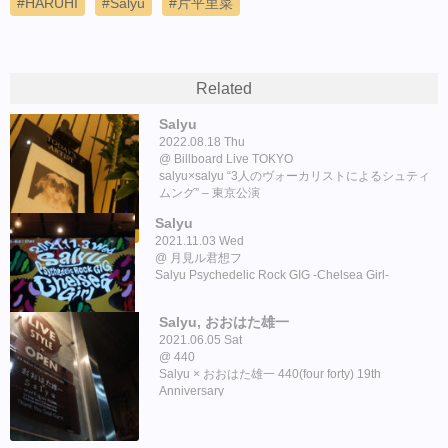
HARUHI
Salyu
片平里菜
Related
Salyu
2022.08.18 Thu
Billboard Live TOKYO
salyu×salyu “3人のヴォーカリストによるシュティ
ムング” – 東京公演
Salyu
2021.11.03 Wed
月見ル君想フ
Salyu Psychedelic Rock GIG -Chelsea Girl-
Salyu, おおはた雄一
2021.06.05 Sat
440
Salyu × おおはた雄一 440(four forty) 19th
Anniversary