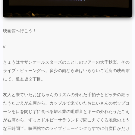
映画館へ行こう！
//
きょうはサザンオールスターズのことしのツアーの大千秋楽、その
ライブ・ビューングへ。多少の雨なら傘はいらないご近所の映画館
にて。道玄坂２丁目。
友人と来ていたおばちゃんのリズムの外れた手拍子とピッチの狂っ
たうたごえが左席から、カップルで来ていたおにいさんのポップコ
ーンを口を閉じずに食べる離れ業の咀嚼音とキーの外れたうたごえ
が右席から、ずっとドルビーサラウンドで聞こえてくる地獄のよう
な三時間半。映画館でのライブビューイングもすでに何度目かだけ