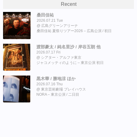
Recent
桑田佳祐
2026.07.21 Tue
広島グリーンアリーナ
桑田佳祐 夏祭りツアー2026 – 広島公演 / 初日
渡部豪太 / 純名里沙 / 岸谷五朗 他
2026.07.17 Fri
シアター・アルファ東京
ジャコメッティのように – 東京公演 初日
黒木華 / 勝地涼 ほか
2026.07.16 Thu
東京芸術劇場 プレイハウス
NORA – 東京公演 / 二日目