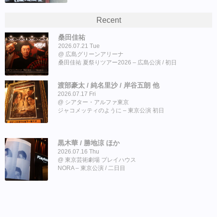
Recent
桑田佳祐
2026.07.21 Tue
広島グリーンアリーナ
桑田佳祐 夏祭りツアー2026 – 広島公演 / 初日
渡部豪太 / 純名里沙 / 岸谷五朗 他
2026.07.17 Fri
シアター・アルファ東京
ジャコメッティのように – 東京公演 初日
黒木華 / 勝地涼 ほか
2026.07.16 Thu
東京芸術劇場 プレイハウス
NORA – 東京公演 / 二日目