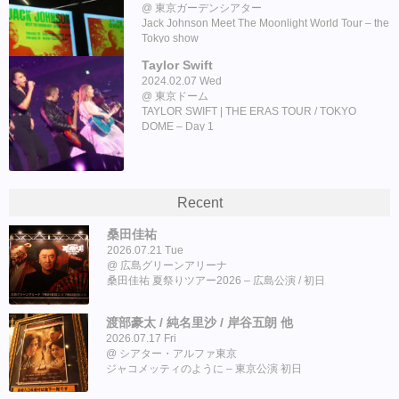
東京ガーデンシアター
Jack Johnson Meet The Moonlight World Tour – the
Tokyo show
Taylor Swift
2024.02.07 Wed
東京ドーム
TAYLOR SWIFT | THE ERAS TOUR / TOKYO
DOME – Day 1
Recent
桑田佳祐
2026.07.21 Tue
広島グリーンアリーナ
桑田佳祐 夏祭りツアー2026 – 広島公演 / 初日
渡部豪太 / 純名里沙 / 岸谷五朗 他
2026.07.17 Fri
シアター・アルファ東京
ジャコメッティのように – 東京公演 初日