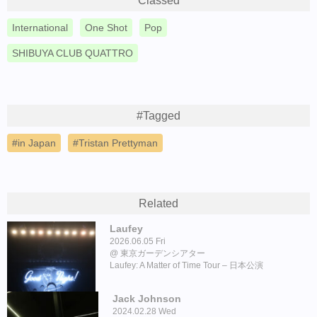
Classed
International
One Shot
Pop
SHIBUYA CLUB QUATTRO
#Tagged
in Japan
Tristan Prettyman
Related
Laufey
2026.06.05 Fri
東京ガーデンシアター
Laufey: A Matter of Time Tour – 日本公演
Jack Johnson
2024.02.28 Wed