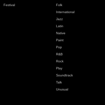
Festival
Folk
International
Jazz
Latin
Native
Paint
Pop
R&B
Rock
Play
Soundtrack
Talk
Unusual