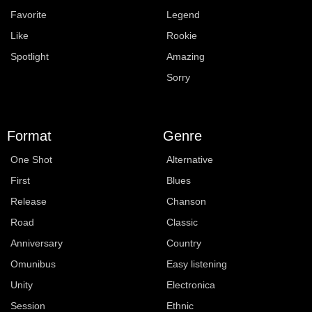
Favorite
Legend
Like
Rookie
Spotlight
Amazing
Sorry
Format
Genre
One Shot
Alternative
First
Blues
Release
Chanson
Road
Classic
Anniversary
Country
Omunibus
Easy listening
Unity
Electronica
Session
Ethnic