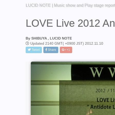
LUCID NOTE | Music show and Play stage repor
LOVE Live 2012 An
By SHIBUYA , LUCID NOTE
Updated 2140 GMT( +0900 JST) 2012.11.10
Tweet
Share
+1