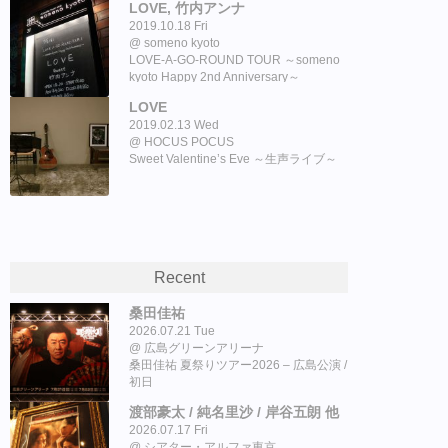
LOVE, 竹内アンナ
2019.10.18 Fri
someno kyoto
LOVE-A-GO-ROUND TOUR ～someno
kyoto Happy 2nd Anniversary～
LOVE
2019.02.13 Wed
HOCUS POCUS
Sweet Valentine’s Eve ～生声ライブ～
Recent
桑田佳祐
2026.07.21 Tue
広島グリーンアリーナ
桑田佳祐 夏祭りツアー2026 – 広島公演 /
初日
渡部豪太 / 純名里沙 / 岸谷五朗 他
2026.07.17 Fri
シアター・アルファ東京