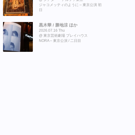
ジャコメッティのように – 東京公演 初
日
黒木華 / 勝地涼 ほか
2026.07.16 Thu
東京芸術劇場 プレイハウス
NORA – 東京公演 / 二日目