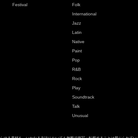
Festival
Folk
International
Jazz
Latin
Native
Paint
Pop
R&B
Rock
Play
Soundtrack
Talk
Unusual
らゆる素材を、いかなる方法においても無断で複写・転載することは禁じられてい