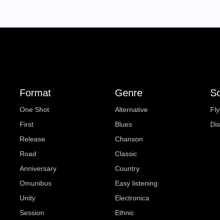
Format
Genre
So
One Shot
Alternative
Fly
First
Blues
Di
Release
Chanson
Road
Classic
Anniversary
Country
Omunibus
Easy listening
Unity
Electronica
Session
Ethnic