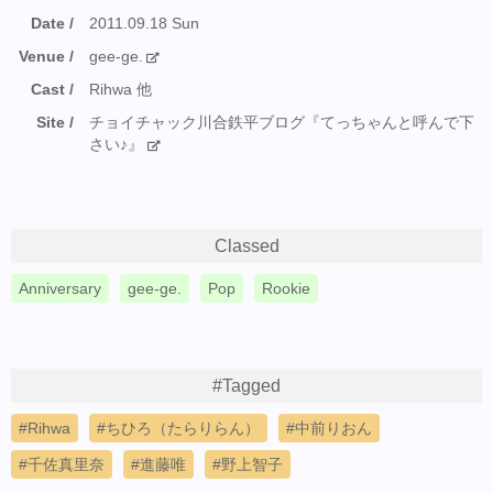
Date
2011.09.18 Sun
Venue
gee-ge.
Cast
Rihwa 他
Site
チョイチャック川合鉄平ブログ『てっちゃんと呼んで下
さい♪』
Classed
Anniversary
gee-ge.
Pop
Rookie
#Tagged
Rihwa
ちひろ（たらりらん）
中前りおん
千佐真里奈
進藤唯
野上智子