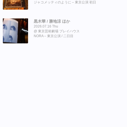
ジャコメッティのように – 東京公演 初日
黒木華 / 勝地涼 ほか
2026.07.16 Thu
東京芸術劇場 プレイハウス
NORA – 東京公演 / 二日目