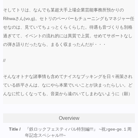
そしてトリは、なんでも某超大手上場企業芸能事務所預かりの
Rihwaさん(vo,g)。セトリのペーパーもチューニングもマネジャー任
せなのは、見ていてちょっとくらくらした。待遇も音づくりも別格
過ぎてて、イベントの流れ的には異質で上質。せめてサポートなし
の弾き語りだったなら、まるく収まったんだが・・・
//
そんなオトナな諸事情も含めてナイスなブッキングを日々画策され
ている鉄平さんは、なにやら本業でいいことが決まったらしい。ど
んなに忙しくなっても、音楽から遠のいてしまわないように（願）
Overview
Title
『鉄ロックフェスティバル特別編!!!』 ~祝♪gee-ge.１周
年記念スペシャル!!!~