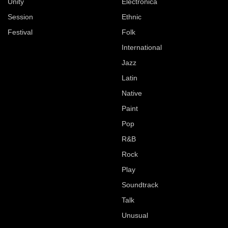
Unity
Electronica
Session
Ethnic
Festival
Folk
International
Jazz
Latin
Native
Paint
Pop
R&B
Rock
Play
Soundtrack
Talk
Unusual