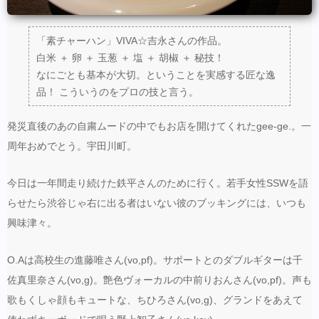
「素チャーハン」VIVA☆吉永さんの作品。
白米 ＋ 卵 ＋ 玉葱 ＋ 塩 ＋ 胡椒 ＋ 秘技！
なにごとも基本が大切。ということを実感する匠な逸
品！ こういうのをプロの技と言う。
発災直後のあの自粛ムードの中でもお店を開けてくれたgee-ge.。一
周年おめでとう。宇田川町。
今日は一年間走り続けた鉄平さんのために行く。若手女性SSWを語
らせたら渋谷じゃ右に出る者はいない彼のブッキングには、いつも
興味津々。
O.Aは高校生の進藤唯さん(vo,pf)。サポートとのダブルギターは千
佐真里奈さん(vo,g)。艶色ヴォーカルの中前りおんさん(vo,pf)。声も
歌もくしゃ顔もキュートな、ちひろさん(vo,g)、グランドをあえて