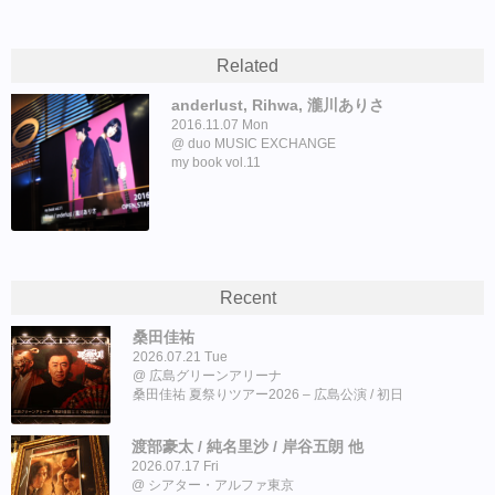
Related
anderlust, Rihwa, 瀧川ありさ
2016.11.07 Mon
duo MUSIC EXCHANGE
my book vol.11
Recent
桑田佳祐
2026.07.21 Tue
広島グリーンアリーナ
桑田佳祐 夏祭りツアー2026 – 広島公演 / 初日
渡部豪太 / 純名里沙 / 岸谷五朗 他
2026.07.17 Fri
シアター・アルファ東京