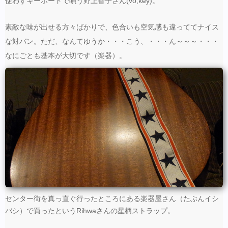
使わずキーボードで唄う野上智子さん(vo,key)。
素敵な味が出せる方々ばかりで、色合いも空気感も違っててナイス
な対バン。ただ、なんてゆうか・・・こう、・・・ん～～～・・・
なにごとも基本が大切です（楽器）。
センター街を真っ直ぐ行ったところにある楽器屋さん（たぶんイシ
バシ）で買ったというRihwaさんの星柄ストラップ。