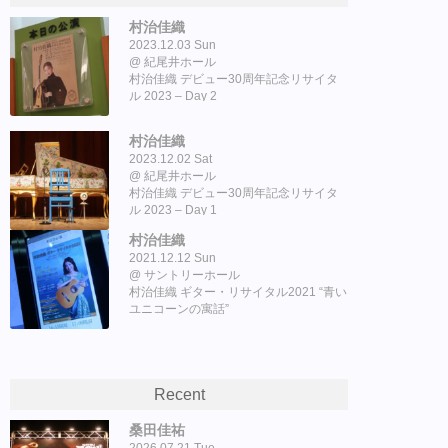
村治佳織
2023.12.03 Sun
紀尾井ホール
村治佳織 デビュー30周年記念リサイタ
ル 2023 – Day 2
村治佳織
2023.12.02 Sat
紀尾井ホール
村治佳織 デビュー30周年記念リサイタ
ル 2023 – Day 1
村治佳織
2021.12.12 Sun
サントリーホール
村治佳織 ギター・リサイタル2021 “青い
ユニコーンの寓話”
Recent
桑田佳祐