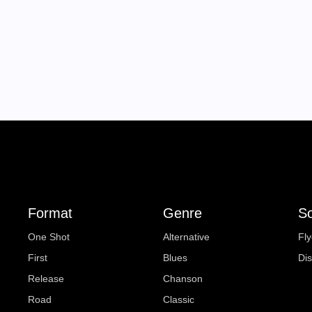
Format
Genre
So
One Shot
Alternative
Fly
First
Blues
Di
Release
Chanson
Road
Classic