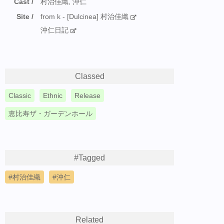
Cast
村治佳織, 沖仁
Site
from k - [Dulcinea] 村治佳織
沖仁日記
Classed
Classic
Ethnic
Release
恵比寿ザ・ガーデンホール
#Tagged
村治佳織
沖仁
Related