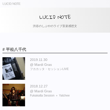
LUCID NOTE
LUCID NOTE
渋谷のしぶやのライブ音楽感想文
# 平松八千代
2019.11.30
Mardi Gras
フカカッタ・セッションLIVE
2018.12.27
Mardi Gras
Fukakatta Session ＋ Yatchee