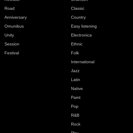
Road
Classic
Anniversary
Country
Omunibus
Easy listening
Unity
Electronica
Session
Ethnic
Festival
Folk
International
Jazz
Latin
Native
Paint
Pop
R&B
Rock