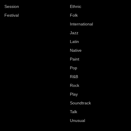
Session
Ethnic
Festival
Folk
International
Jazz
Latin
Native
Paint
Pop
R&B
Rock
Play
Soundtrack
Talk
Unusual