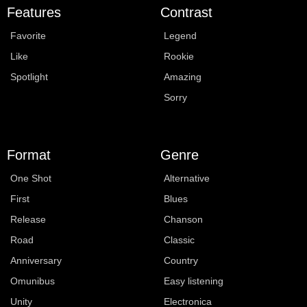
Features
Contrast
Favorite
Legend
Like
Rookie
Spotlight
Amazing
Sorry
Format
Genre
One Shot
Alternative
First
Blues
Release
Chanson
Road
Classic
Anniversary
Country
Omunibus
Easy listening
Unity
Electronica