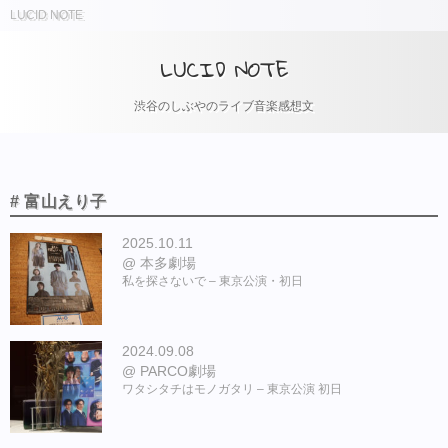
LUCID NOTE
LUCID NOTE
渋谷のしぶやのライブ音楽感想文
# 富山えり子
2025.10.11
本多劇場
私を探さないで – 東京公演・初日
2024.09.08
PARCO劇場
ワタシタチはモノガタリ – 東京公演 初日