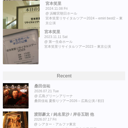
宮本笑里
2024.11.08 Fri
浜離宮朝日ホール
宮本笑里リサイタルツアー2024 – emiri best2 – 東
京公演
宮本笑里
2023.11.11 Sat
第一生命ホール
宮本笑里リサイタルツアー2023 – 東京公演
Recent
桑田佳祐
2026.07.21 Tue
広島グリーンアリーナ
桑田佳祐 夏祭りツアー2026 – 広島公演 / 初日
渡部豪太 / 純名里沙 / 岸谷五朗 他
2026.07.17 Fri
シアター・アルファ東京