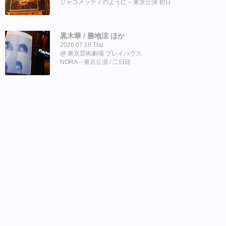
ジャコメッティのように – 東京公演 初日
黒木華 / 勝地涼 ほか
2026.07.16 Thu
東京芸術劇場 プレイハウス
NORA – 東京公演 / 二日目