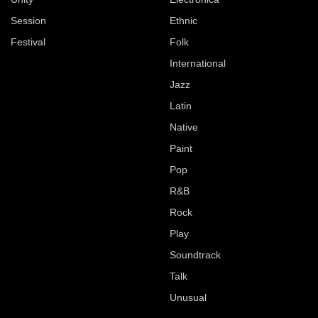
Session
Ethnic
Festival
Folk
International
Jazz
Latin
Native
Paint
Pop
R&B
Rock
Play
Soundtrack
Talk
Unusual