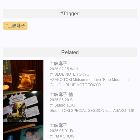
#Tagged
土岐麻子
Related
土岐麻子
2026.07.15 Wed
BLUE NOTE TOKYO
ASAKO TOKI Midsummer Live “Blue Moon in a
Glass” at BLUE NOTE TOKYO
土岐麻子 他
2026.06.20 Sat
Studio TOKI
Studio TOKI SPECIAL SESSION feat. ASAKO TOKI
土岐麻子
2026.05.01 Fri
I'M A SHOW