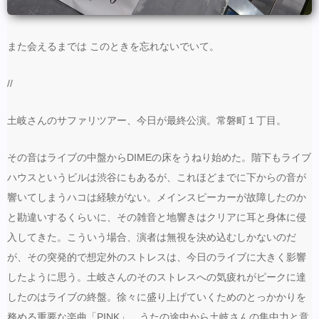
また会えるまでは このときを忘れないでいて。
//
土岐さんのサファリツアー、今日が最終公演。常磐町１丁目。
その音はライブの中盤からDIMEの床をうねり始めた。階下もライブ
ハウスというビルは渋谷にもあるが、これほどまでに下からの音が
響いてしまうハコは経験がない。メインスピーカーが故障したのか
と勘違いするくらいに、その雑音と地響きはクリアに耳と身体に侵
入してきた。こういう場合、演者は無視を決め込むしかないのだ
が、その突発的で想定外のストレスは、今日のライブに大きく影響
したように思う。土岐さんのそのストレスへの気疲れがピークに達
したのはライブの終盤。徐々に盛り上げていくためのとっかかりを
務める重要な楽曲「PINK」。うたの途中から土岐さんの集中力と意