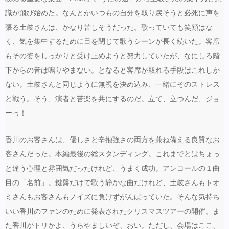
識が飛び始めた。なんとかいつもの自分を取り戻そうと必死に声を
張る土岐さんは、かなり苦しそうだった。歌っていても笑顔はな
く、気を集中するために目を閉じて歌うシーンが長く続いた。客席
もその姿をしっかりと受け止めようと努力していたが、なにしろ階
下からの音は鳴りやまない。となると客席が取れる手段はこれしか
ない。土岐さんと同じように無視を決め込み、一緒にそのストレス
と戦う。そう、演者と苦楽を共にするのだ。立て、立つんだ、ジョ
ーっ！
香川のお客さんは、優しさと辛抱強さの両方を兼ね備える良質なお
客さんだった。本編最後の総スタンディング。これまでとはちょっ
と違う心理と雰囲気だったけれど、うまく成功。アンコールの１曲
目の「名前」。鍵盤だけで歌う静かな曲だけれど、土岐さんもトオ
ミさんもお客さんもノイズに負けずがんばっていた。そんな気持ち
いい香川のファンのために発表されたクリスマスツアーの開催。ま
た香川がトリかよ、うらやましいぞ、おい。ただし、会場はここ、