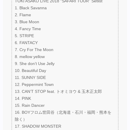
TOKI ASAKO LIVE 2018 “SAFARI TOUR” Setlist
1. Black Savanna
2. Flame
3. Blue Moon
4. Fancy Time
5. STRIPE
6. FANTACY
7. Cry For The Moon
8. mellow yellow
9. She don’t Use Jelly
10. Beautiful Day
11. SUNNY SIDE
12. Peppermint Town
13. CAN’T STOP feat. トオミヨウ & 玉木正太郎
14. PINK
15. Rain Dancer
16. BOYフロム世田谷（北海道・石川・福岡・熊本を
除く）
17. SHADOW MONSTER