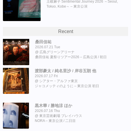
土岐麻子 Sentimental Journey 2026 ～Seoul,
Tokyo, Kobe～ – 東京公演
Recent
桑田佳祐
2026.07.21 Tue
広島グリーンアリーナ
桑田佳祐 夏祭りツアー2026 – 広島公演 / 初日
渡部豪太 / 純名里沙 / 岸谷五朗 他
2026.07.17 Fri
シアター・アルファ東京
ジャコメッティのように – 東京公演 初日
黒木華 / 勝地涼 ほか
2026.07.16 Thu
東京芸術劇場 プレイハウス
NORA – 東京公演 / 二日目