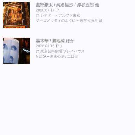
渡部豪太 / 純名里沙 / 岸谷五朗 他
2026.07.17 Fri
シアター・アルファ東京
ジャコメッティのように – 東京公演 初日
黒木華 / 勝地涼 ほか
2026.07.16 Thu
東京芸術劇場 プレイハウス
NORA – 東京公演 / 二日目