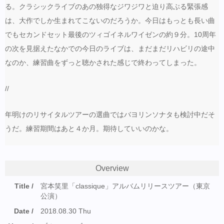
る。クラシックライブのあの独得なジワジワと迫り高ぶる緊張感
は、大作でしか生まれてこないのだろうか。今日はもっとも長い曲
でもセカンドセット最後のツィゴイネルワイゼンの約９分。10周年
の次を見据えたなかでの今日のライブは、まだまだリハビリの途中
なのか、練習曲をずっと聴かされた感じで終わってしまった。
//
年明けのリサイタルツアーの選曲ではバヨリンソナタも検討中だそ
うだ。練習期間はあと４か月。期待していいのかな。
Overview
Title
宮本笑里「classique」アルバムリリースツアー（東京
公演）
Date
2018.08.30 Thu