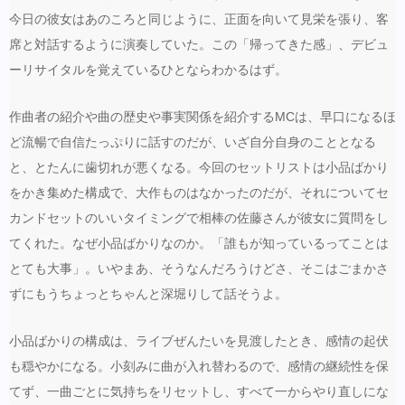
今日の彼女はあのころと同じように、正面を向いて見栄を張り、客
席と対話するように演奏していた。この「帰ってきた感」、デビュ
ーリサイタルを覚えているひとならわかるはず。
作曲者の紹介や曲の歴史や事実関係を紹介するMCは、早口になるほ
ど流暢で自信たっぷりに話すのだが、いざ自分自身のこととなる
と、とたんに歯切れが悪くなる。今回のセットリストは小品ばかり
をかき集めた構成で、大作ものはなかったのだが、それについてセ
カンドセットのいいタイミングで相棒の佐藤さんが彼女に質問をし
てくれた。なぜ小品ばかりなのか。「誰もが知っているってことは
とても大事」。いやまあ、そうなんだろうけどさ、そこはごまかさ
ずにもうちょっとちゃんと深堀りして話そうよ。
小品ばかりの構成は、ライブぜんたいを見渡したとき、感情の起伏
も穏やかになる。小刻みに曲が入れ替わるので、感情の継続性を保
てず、一曲ごとに気持ちをリセットし、すべて一からやり直しにな