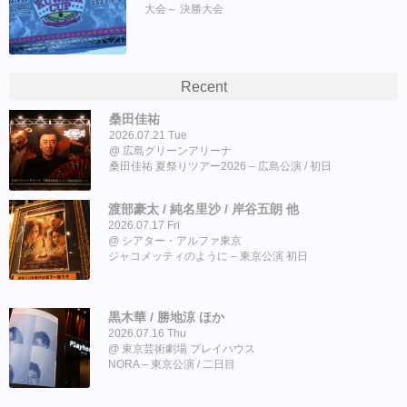
大会～ 決勝大会
Recent
桑田佳祐
2026.07.21 Tue
広島グリーンアリーナ
桑田佳祐 夏祭りツアー2026 – 広島公演 / 初日
渡部豪太 / 純名里沙 / 岸谷五朗 他
2026.07.17 Fri
シアター・アルファ東京
ジャコメッティのように – 東京公演 初日
黒木華 / 勝地涼 ほか
2026.07.16 Thu
東京芸術劇場 プレイハウス
NORA – 東京公演 / 二日目