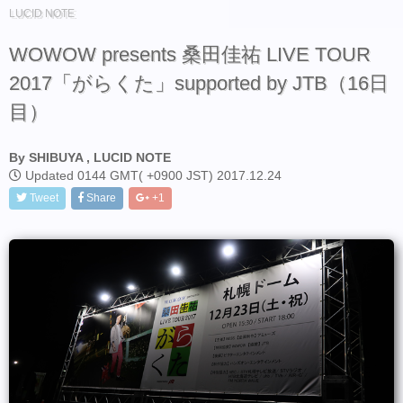
LUCID NOTE
WOWOW presents 桑田佳祐 LIVE TOUR
2017「がらくた」supported by JTB（16日
目）
By SHIBUYA , LUCID NOTE
Updated 0144 GMT( +0900 JST) 2017.12.24
Tweet
Share
+1