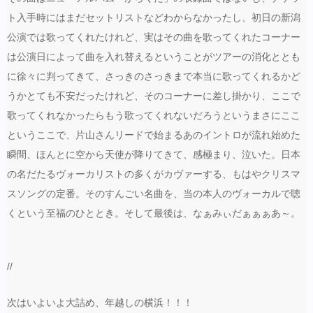
ト入手時にはまだセットリストなどわからなかったし、初日の新潟
公演では歌ってくれたけれど、実はその曲を歌ってくれたコーナー
は公演日によって曲を入れ替えるということがツアーの消化ととも
に徐々に判ってきて、さっきのさっきまで本当に歌ってくれるかど
うかとても不安だったけれど、そのコーナーに差し掛かり、ここで
歌ってくれなかったらもう歌ってくれないだろうというまさにここ
というここで、片山さんリードで始まるあのイントロが流れ始めた
瞬間、ほんとに空から天使が降りてきて、感極まり、泣いた。日本
の名だたるヴォーカリストの多くがカヴァーする、もはやクリスマ
スソングの定番。そのすんごい名曲を、当の本人のヴォーカルで聴
くという至福のひととき。そして最後は、なぁみぃだぁぁぁあ～。
//
次はいよいよ大詰め、年越しの横浜！！！