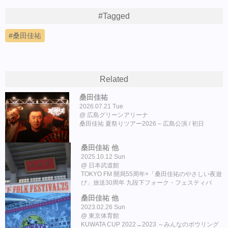
#Tagged
桑田佳祐
Related
桑田佳祐
2026.07.21 Tue
広島グリーンアリーナ
桑田佳祐 夏祭りツアー2026 – 広島公演 / 初日
桑田佳祐 他
2025.10.12 Sun
日本武道館
TOKYO FM 開局55周年×「桑田佳祐のやさしい夜遊
び」放送30周年 九段下フォーク・フェスティバ
ル’25
桑田佳祐 他
2023.02.26 Sun
東京体育館
KUWATA CUP 2022→2023 ～みんなのボウリング