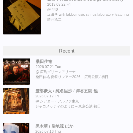
2013.03.22 Fri
440
坂田学 with fabbomusic strings laboratory featuring
勝井祐二
Recent
桑田佳祐
2026.07.21 Tue
広島グリーンアリーナ
桑田佳祐 夏祭りツアー2026 – 広島公演 / 初日
渡部豪太 / 純名里沙 / 岸谷五朗 他
2026.07.17 Fri
シアター・アルファ東京
ジャコメッティのように – 東京公演 初日
黒木華 / 勝地涼 ほか
2026.07.16 Thu