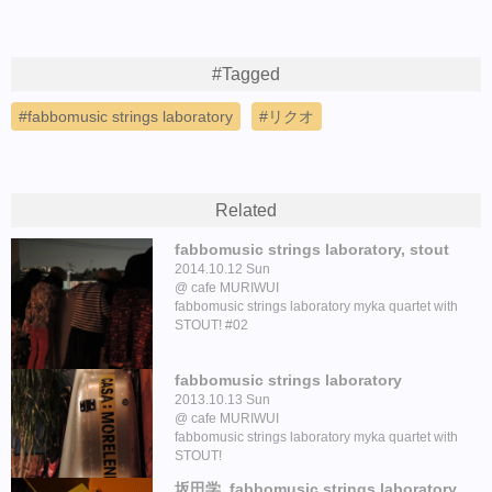
#Tagged
fabbomusic strings laboratory
リクオ
Related
fabbomusic strings laboratory, stout
2014.10.12 Sun
cafe MURIWUI
fabbomusic strings laboratory myka quartet with
STOUT! #02
fabbomusic strings laboratory
2013.10.13 Sun
cafe MURIWUI
fabbomusic strings laboratory myka quartet with
STOUT!
坂田学, fabbomusic strings laboratory