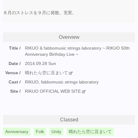
８月のストレスを９月に発散。充実。
Overview
Title
RIKUO & fabbomusic strings laboratory ~ RIKUO 50th
Anniversary Birthday Live ~
Date
2014.09.28 Sun
Venue
晴れたら空に豆まいて
Cast
RIKUO, fabbomusic strings laboratory
Site
RIKUO OFFICIAL WEB SITE
Classed
Anniversary
Folk
Unity
晴れたら空に豆まいて