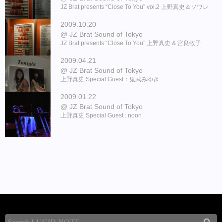
JZ Brat presents “Close To You” vol.2 上野真史＆ソワレ
2009.10.20
JZ Brat Sound of Tokyo
JZ Brat presents “Close To You” 上野真史 & 宮良牧子
2009.04.21
JZ Brat Sound of Tokyo
上野真史 Special Guest：鬼武みゆき
2009.01.22
JZ Brat Sound of Tokyo
上野真史 Special Guest : noon