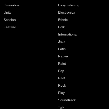
Omunibus
Easy listening
Unity
Electronica
Session
Ethnic
Festival
Folk
International
Jazz
Latin
Native
Paint
Pop
R&B
Rock
Play
Soundtrack
Talk