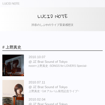
LUCID NOTE
LUCID NOTE
渋谷のしぶやのライブ音楽感想文
# 上野真史
2010.10.07
JZ Brat Sound of Tokyo
noon×上野真史 -SONGS for LOVERS Special-
2010.07.11
JZ Brat Sound of Tokyo
上野真史 ~1st アルバム発売記念ライブ~
2010.02.04
JZ Brat Sound of Tokyo