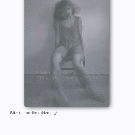
Site
marikokakizaki