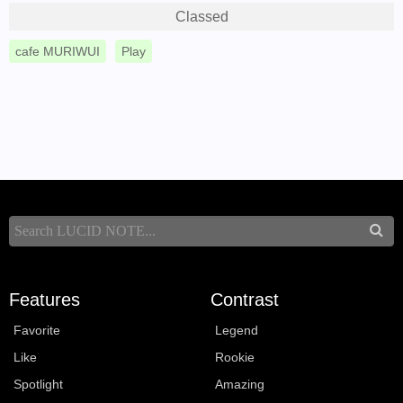
Classed
cafe MURIWUI
Play
Features
Contrast
Favorite
Legend
Like
Rookie
Spotlight
Amazing